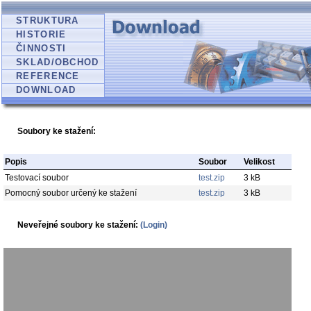
STRUKTURA
HISTORIE
ČINNOSTI
SKLAD/OBCHOD
REFERENCE
DOWNLOAD
Soubory ke stažení:
Popis
Soubor
Velikost
Testovací soubor
test.zip
3 kB
Pomocný soubor určený ke stažení
test.zip
3 kB
Neveřejné soubory ke stažení:
(Login)